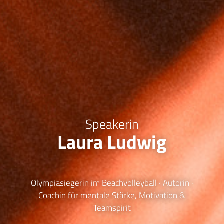
Speakerin
Laura Ludwig
Olympiasiegerin im Beachvolleyball · Autorin ·
Coachin für mentale Stärke, Motivation &
Teamspirit