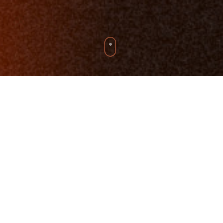
Laura Ludwig
ist Olympiasiegerin, Weltmeisterin und
eine der erfolgreichsten Beachvolleyballerinnen
Europas. Was sie jedoch besonders auszeichnet, ist
ihre mentale Stärke – der unerschütterliche Wille,
Grenzen zu verschieben, Rückschläge zu meistern
und immer über sich hinauszuwachsen.
Nach Jahrzehnten auf der internationalen Bühne
kennt Laura den Druck, unter dem Leistung entsteht: