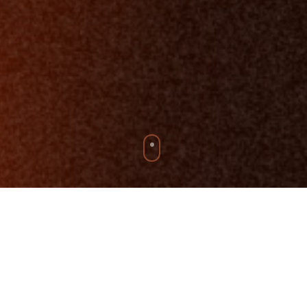
Oliver Heer
ist professioneller Hochseesegler,
Speaker und einer der wenigen Menschen weltweit,
die die legendäre Vendée Globe erfolgreich beendet
haben – eine Solo-Weltumsegelung ohne Hilfe von
außen und unter extremsten Bedingungen.